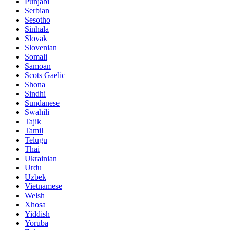
Punjabi
Serbian
Sesotho
Sinhala
Slovak
Slovenian
Somali
Samoan
Scots Gaelic
Shona
Sindhi
Sundanese
Swahili
Tajik
Tamil
Telugu
Thai
Ukrainian
Urdu
Uzbek
Vietnamese
Welsh
Xhosa
Yiddish
Yoruba