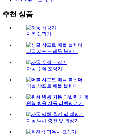
추천 상품
자동 캡핑기
싱글 샤프트 패들 블렌더
자동 수직 포장기
더블 샤프트 패들 블렌더
원형 병용 자동 라벨링 기계
자동 액체 충전 및 캡핑기