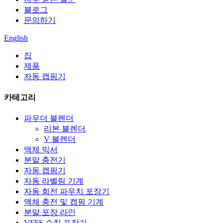
블로그
문의하기
English
집
제품
자동 캡핑기
카테고리
파우더 블렌더
리본 블렌더
V 블렌더
액체 믹서
분말 충전기
자동 캡핑기
자동 라벨링 기계
자동 회전 파우치 포장기
액체 충전 및 캡핑 기계
분말 포장 라인
VFFS 수직 포장기